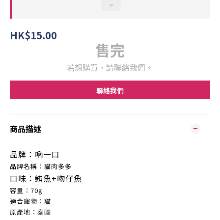
HK$15.00
售完
若想購買，請聯絡我們。
聯絡我們
商品描述
品牌：吶一口
品
牌
名稱
：貓肉多多
口味
：
鮪魚+吻仔魚
容量：70g
適合寵物：
貓
原產地：泰國