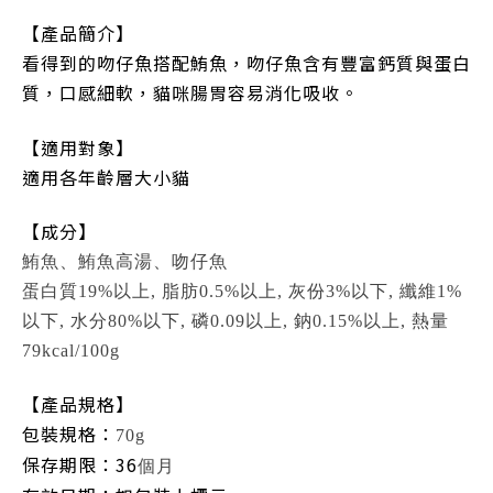
【產品簡介】
看得到的吻仔魚搭配鮪魚，吻仔魚含有豐富鈣質與蛋白
質，口感細軟，貓咪腸胃容易消化吸收。
【適用對象】
適用各年齡層大小貓
【成分】
鮪魚、鮪魚高湯、吻仔魚
蛋白質19%以上, 脂肪0.5%以上, 灰份3%以下, 纖維1%
以下, 水分80%以下, 磷0.09以上, 鈉0.15%以上, 熱量
79kcal/100g
【產品規格】
包裝規格：
70g
保存期限：36
個月