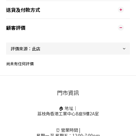
送貨及付款方式
顧客評價
尚未有任何評價
門市資訊
🏠 地址｜
荔枝角香港工業中心B座9樓2A室
⏰ 營業時間 |
星期一 至 星期五：12:00-7:00pm