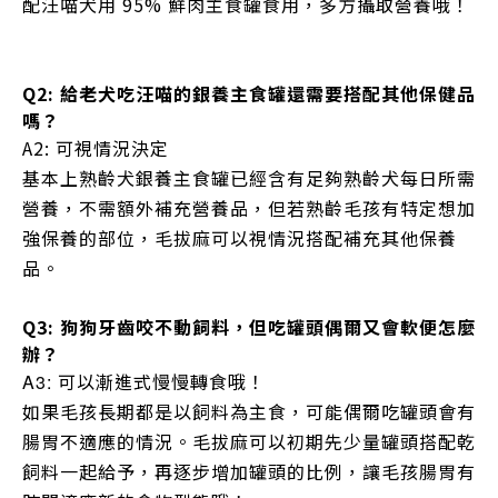
配汪喵犬用 95% 鮮肉主食罐食用，多方攝取營養哦！
Q2: 給老犬吃汪喵的銀養主食罐還需要搭配其他保健品
嗎？
A2: 可視情況決定
基本上熟齡犬銀養主食罐已經含有足夠熟齡犬每日所需
營養，不需額外補充營養品，但若熟齡毛孩有特定想加
強保養的部位，毛拔麻可以視情況搭配補充其他保養
品。
Q3: 狗狗牙齒咬不動飼料，但吃罐頭偶爾又會軟便怎麼
辦？
可以漸進式慢慢轉食哦！
A3:
如果毛孩長期都是以飼料為主食，可能偶爾吃罐頭會有
腸胃不適應的情況。毛拔麻可以初期先少量罐頭搭配乾
飼料一起給予，再逐步增加罐頭的比例，讓毛孩腸胃有