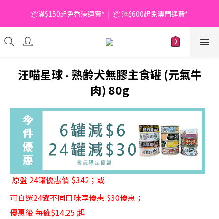
📦滿$150起免香港運費*  |  📦 滿$600起免澳門運費*
🥫 罐頭優惠 | 任選* 6件 即減 $6 |  任選* 24件 即減 $30 🥫 (按此了
解更多)
📦滿$150起免香港運費*  |  📦 滿$600起免澳門運費*
汪喵星球 - 熟齡犬無膠主食罐 (元氣牛
肉) 80g
原盤 24罐優惠價 $342；或 
可自選24罐不同口味享優惠 $30優惠；
優惠後 每罐$14.25 起