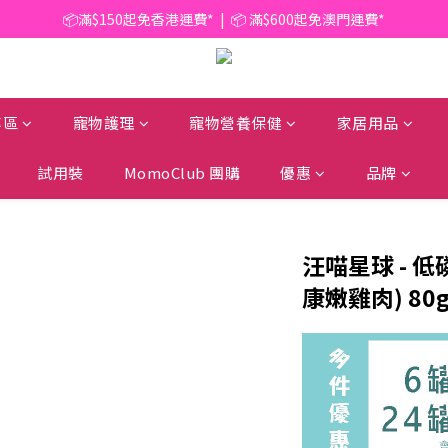
📦滿$150起免香港運費*  |  📦 滿$600起免澳門運費*
📦滿$150起免香港運費*  |  📦 滿$600起免澳門運費*
🥫 罐頭優惠 | 任選* 6件 即減 $6 |  任選* 24件 即減 $30 🥫 (按此了解更多)
📦滿$150起免香港運費*  |  📦 滿$600起免澳門運費*
專區
寵物護理
寵物營養保健
家居用品
試用裝
MomoClub 團購
優惠
品牌
汪喵星球 - 低
康嫩雞肉) 80