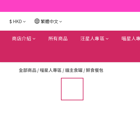
$
HKD
繁體中文
商店介紹
所有商品
汪星人專區
喵星人
全部商品
/
喵星人專區
/
貓主食罐 / 鮮食餐包