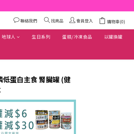
聯絡我們
找商品
會員登入
購物車(0)
地球人
生日系列
蛋糕/冷凍食品
以罐換罐
磷低蛋白主食 腎臟罐 (健
g