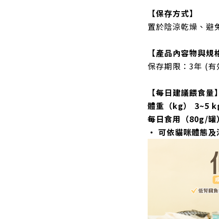
【保存方式】
置於陰涼乾燥、避
【產品內容物與規
保存期限：
3年 (
【每日建議餵食量
體重（kg）
3~5 k
每日食用（80g/罐
• 可依貓咪體態