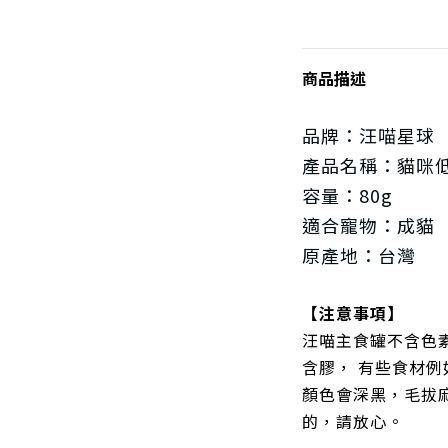
商品描述
品牌：汪喵星球
產品名稱：
貓咪
容量：
80g
適合寵物：成貓
原產地：
台
灣
【注意事項】
汪喵主食罐不含色
含膠， 有些食材
顏色會深黑，毛拔
的，請放心。