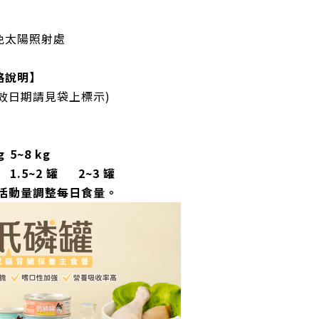
免太陽照射處
格說明】
有效日期請見袋上標示)
】
g
5~8 kg
）
1.5~2 罐
2~3 罐
及活動量調整每日食量。