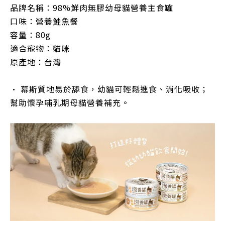
品牌名稱：98%
鮮肉無膠幼母貓營養主食罐
口味：
營養鮭魚餐
容量：
80g
適合寵物：
貓咪
原產地：台
灣
•
幕斯質地易於舔食，幼貓可輕鬆進食、消化吸收；
幫助懷孕哺乳期母貓營養補充。