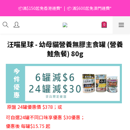
📦滿$150起免香港運費*  |  📦 滿$600起免澳門運費*
📦滿$150起免香港運費*  |  📦 滿$600起免澳門運費*
🥫 罐頭優惠 | 任選* 6件 即減 $6 |  任選* 24件 即減 $30 🥫 (按此了
解更多)
📦滿$150起免香港運費*  |  📦 滿$600起免澳門運費*
汪喵星球 - 幼母貓營養無膠主食罐 (營養
鮭魚餐) 80g
原盤 24罐優惠價 $378；或 
可自選24罐不同口味享優惠 $30優惠；
優惠後 每罐$15.75 起