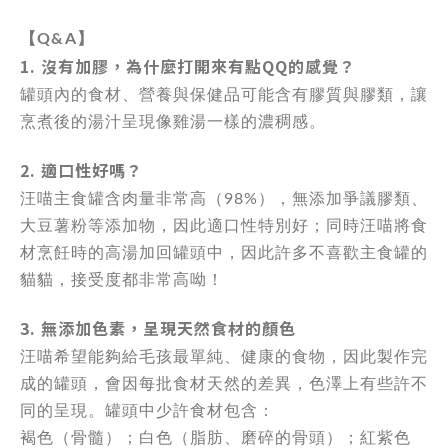
【Q&A】
1. 沒有加膠，為什麼打開來有點QQ的感覺？
罐頭內的食材、營養與保健品可能含有膠質與膠類，讓
烹煮後的湯汁呈現像雞湯一樣的濃稠感。
2. 適口性好嗎？
汪喵主食罐含肉量非常高（98%），無添加爭議膠類、
大豆薯粉等添加物，因此適口性特別好；同時汪喵將食
材烹飪時的高湯加回罐頭中，因此許多不喜歡主食罐的
貓貓，接受度都非常高呦！
3. 無添加色素，呈現天然食材的顏色
汪喵希望能夠給毛孩最單純、健康的食物，因此製作完
成的罐頭，會因每批食材天然的差異，色澤上有些許不
同的呈現。罐頭中少許食材包含：
褐色（骨髓）；白色（脂肪、磨碎的骨頭）；紅紫色