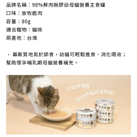
品牌名稱：98%
鮮肉無膠幼母貓營養主食罐
口味：
放牧鹿肉
容量：
80g
適合寵物：
貓咪
原產地：台
灣
•
幕斯質地易於舔食，幼貓可輕鬆進食、消化吸收；
幫助懷孕哺乳期母貓營養補充。