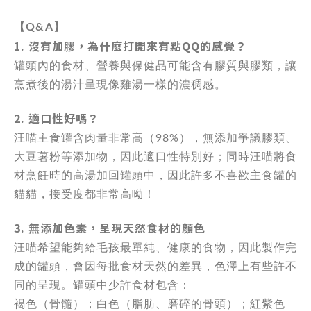
【Q&A】
1. 沒有加膠，為什麼打開來有點QQ的感覺？
罐頭內的食材、營養與保健品可能含有膠質與膠類，讓
烹煮後的湯汁呈現像雞湯一樣的濃稠感。
2. 適口性好嗎？
汪喵主食罐含肉量非常高（98%），無添加爭議膠類、
大豆薯粉等添加物，因此適口性特別好；同時汪喵將食
材烹飪時的高湯加回罐頭中，因此許多不喜歡主食罐的
貓貓，接受度都非常高呦！
3. 無添加色素，呈現天然食材的顏色
汪喵希望能夠給毛孩最單純、健康的食物，因此製作完
成的罐頭，會因每批食材天然的差異，色澤上有些許不
同的呈現。罐頭中少許食材包含：
褐色（骨髓）；白色（脂肪、磨碎的骨頭）；紅紫色