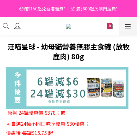
📦滿$150起免香港運費*  |  📦 滿$600起免澳門運費*
📦滿$150起免香港運費*  |  📦 滿$600起免澳門運費*
🥫 罐頭優惠 | 任選* 6件 即減 $6 |  任選* 24件 即減 $30 🥫 (按此了
解更多)
📦滿$150起免香港運費*  |  📦 滿$600起免澳門運費*
汪喵星球 - 幼母貓營養無膠主食罐 (放牧
鹿肉) 80g
原盤 24罐優惠價 $378；或 
可自選24罐不同口味享優惠 $30優惠；
優惠後 每罐$15.75 起