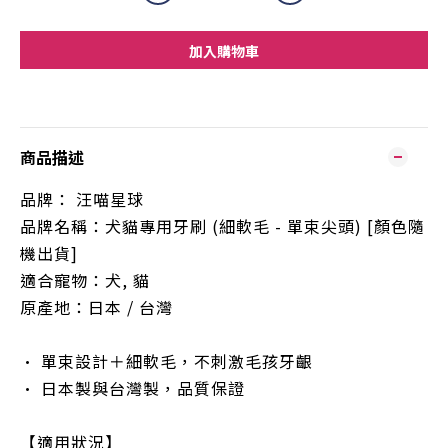
加入購物車
商品描述
品牌：
汪喵星球
品牌名稱：犬貓專用牙刷
(
細軟毛
-
單束尖頭
) [
顏色隨
機出貨
]
適合寵物：犬
,
貓
原產地：日本 / 台灣
•
單束設計＋細軟毛，不刺激毛孩牙齦
•
日本製與台灣製，品質保證
【適用狀況】