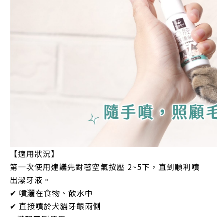
【適用狀況】
第一次使用建議先對著空氣按壓
2~5
下，直到順利噴
出潔牙液。
✔
噴灑在食物、飲水中
✔
直接噴於犬貓牙齦兩側