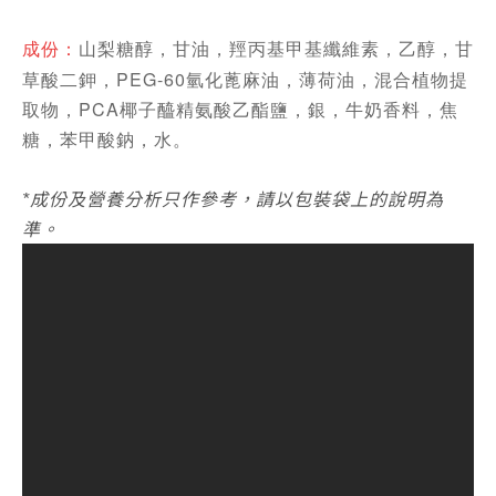
山梨糖醇，甘油，羥丙基甲基纖維素，乙醇，甘
成份：
草酸二鉀，PEG-60氫化蓖麻油，薄荷油，混合植物提
取物，PCA椰子醯精氨酸乙酯鹽，銀，牛奶香料，焦
糖，苯甲酸鈉，水。
成份及營養分析只作參考，請以包裝袋上的說明為
*
準
。