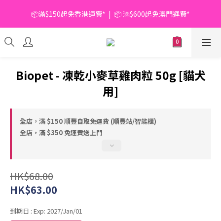
📦滿$150起免香港運費*  |  📦 滿$600起免澳門運費*
📦滿$150起免香港運費*  |  📦 滿$600起免澳門運費*
🥫 罐頭優惠 | 任選* 6件 即減 $6 |  任選* 24件 即減 $30 🥫 (按此了
解更多)
📦滿$150起免香港運費*  |  📦 滿$600起免澳門運費*
Biopet - 凍乾小麥草雞肉粒 50g [貓犬
用]
全店，滿 $150 順豐自取免運費 (順豐站/智能櫃)
全店，滿 $350 免運費送上門
HK$68.00
HK$63.00
到期日
: Exp: 2027/Jan/01