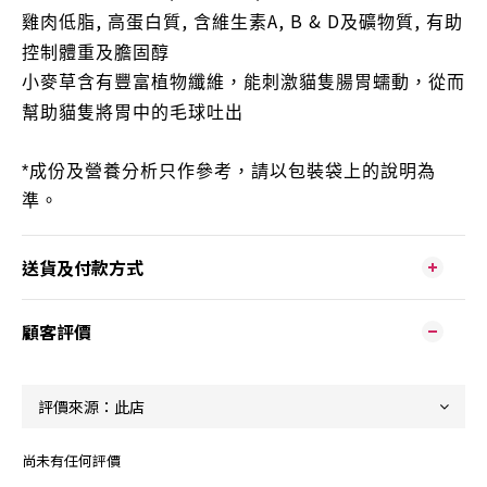
,
,
A, B & D
,
雞肉低脂
高蛋白質
含維生素
及礦物質
有助
控制體重及膽固醇
小麥草含有豐富植物纖維，能刺激貓隻腸胃蠕動，從而
幫助貓隻將胃中的毛球吐出
*
成份及營養分析只作參考，請以包裝袋上的說明為
準
。
送貨及付款方式
顧客評價
尚未有任何評價