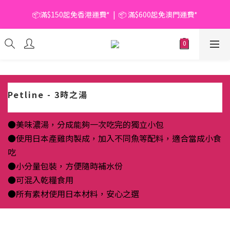
📦滿$150起免香港運費*  |  📦 滿$600起免澳門運費*
📦滿$150起免香港運費*  |  📦 滿$600起免澳門運費*
🥫 罐頭優惠 | 任選* 6件 即減 $6 |  任選* 24件 即減 $30 🥫 (按此了
解更多)
📦滿$150起免香港運費*  |  📦 滿$600起免澳門運費*
Petline - 3時之湯
●美味濃湯，分成能夠一次吃完的獨立小包
●使用日本產雞肉製成，加入不同魚等配料，適合當成小食
吃
●小分量包裝，方便隨時補水份
●可混入乾糧食用
●所有素材使用日本材料，安心之選